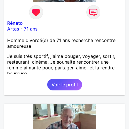
Rénato
Artas
-
71 ans
Homme divorcé(e) de 71 ans recherche rencontre
amoureuse
Je suis très sportif, j'aime bouger, voyager, sortir,
restaurant, cinéma. Je souhaite rencontrer une
femme aimante pour, partager, aimer et la rendre
heureuse.
Voir le profil