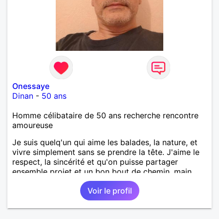
Onessaye
Dinan
-
50 ans
Homme célibataire de 50 ans recherche rencontre
amoureuse
Je suis quelq'un qui aime les balades, la nature, et
vivre simplement sans se prendre la tête. J'aime le
respect, la sincérité et qu'on puisse partager
ensemble projet et un bon bout de chemin, main
dans la main.
Voir le profil