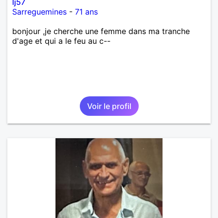
lj57
Sarreguemines
-
71 ans
bonjour ,je cherche une femme dans ma tranche
d'age et qui a le feu au c--
Voir le profil