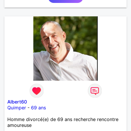
Albert60
Quimper
-
69 ans
Homme divorcé(e) de 69 ans recherche rencontre
amoureuse