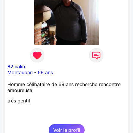
82 calin
Montauban
-
69 ans
Homme célibataire de 69 ans recherche rencontre
amoureuse
très gentil
Voir le profil