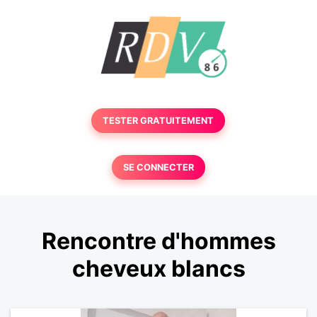
TESTER GRATUITEMENT
SE CONNECTER
Rencontre d'hommes
cheveux blancs