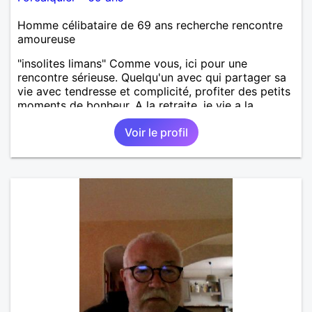
Homme célibataire de 69 ans recherche rencontre
amoureuse
"insolites limans" Comme vous, ici pour une
rencontre sérieuse. Quelqu'un avec qui partager sa
vie avec tendresse et complicité, profiter des petits
moments de bonheur. A la retraite, je vie a la
campagne, j'aime les voyages. Depuis quelques
Voir le profil
années, je pratique et donne des soins reiki.