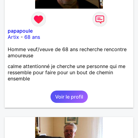
papapoule
Artix
-
68 ans
Homme veuf/veuve de 68 ans recherche rencontre
amoureuse
calme attentionné je cherche une personne qui me
ressemble pour faire pour un bout de chemin
ensemble
Voir le profil