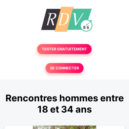
TESTER GRATUITEMENT
SE CONNECTER
Rencontres hommes entre
18 et 34 ans