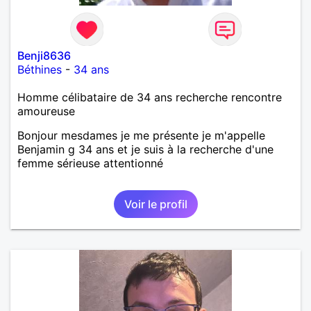
Benji8636
Béthines
-
34 ans
Homme célibataire de 34 ans recherche rencontre
amoureuse
Bonjour mesdames je me présente je m'appelle
Benjamin g 34 ans et je suis à la recherche d'une
femme sérieuse attentionné
Voir le profil