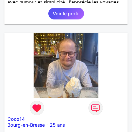
avec humour et simplicité. J'apprécie les voyages,
les découvertes, les jeux vidéo et les moments de
Voir le profil
détente. Je suis à la recherche d'une personne
authentique avec qui partager de belles
expériences, construire une relation sérieuse basée
sur la confiance, le respect et la complicité. Si tu
apprécies les conversations sincères, les fous rires
et les personnes qui savent ce qu'elles veulent,
n'hésite pas à venir discuter. Au plaisir de faire
connaissance !
Coco14
Bourg-en-Bresse
-
25 ans