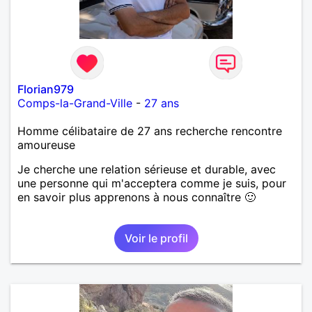
Florian979
Comps-la-Grand-Ville
-
27 ans
Homme célibataire de 27 ans recherche rencontre
amoureuse
Je cherche une relation sérieuse et durable, avec
une personne qui m'acceptera comme je suis, pour
en savoir plus apprenons à nous connaître 🙂
Voir le profil