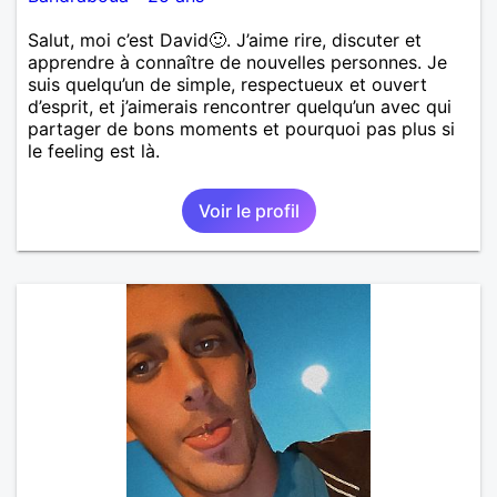
Salut, moi c’est David🙂. J’aime rire, discuter et
apprendre à connaître de nouvelles personnes. Je
suis quelqu’un de simple, respectueux et ouvert
d’esprit, et j’aimerais rencontrer quelqu’un avec qui
partager de bons moments et pourquoi pas plus si
le feeling est là.
Voir le profil