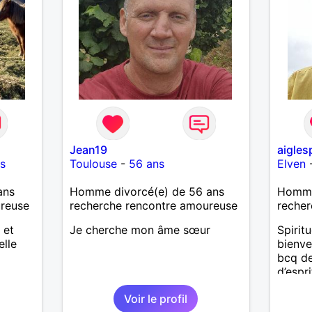
Calédo
à un a
temps 
l’aven
Jean19
aigles
s
Toulouse
-
56 ans
Elven
ans
Homme divorcé(e) de 56 ans
Homme 
ureuse
recherche rencontre amoureuse
recher
 et
Je cherche mon âme sœur
Spiritu
elle
bienvei
bcq de
d’espr
Recher
Voir le profil
même 