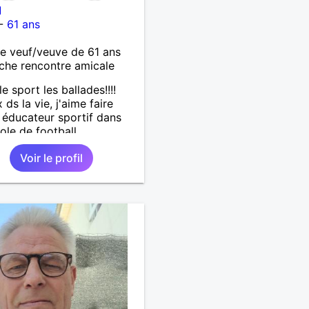
I
-
61 ans
 veuf/veuve de 61 ans
che rencontre amicale
le sport les ballades!!!!
 ds la vie, j'aime faire
r, éducateur sportif dans
ole de football .
Voir le profil