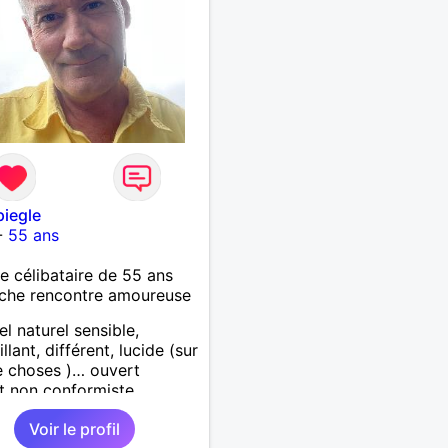
nie et que tu crois encore
mour vrai, prenons le
de discuter… et laissons
ir nous guider 🌹
piegle
-
55 ans
célibataire de 55 ans
che rencontre amoureuse
el naturel sensible,
llant, différent, lucide (sur
 choses )… ouvert
it non conformiste.
che en l’autre un peu la
Voir le profil
chose…