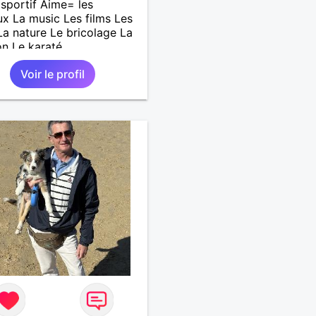
sportif Aime= les
x La music Les films Les
 La nature Le bricolage La
on Le karaté
Voir le profil