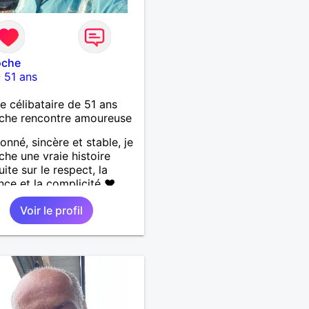
oche
-
51 ans
célibataire de 51 ans
che rencontre amoureuse
ionné, sincère et stable, je
che une vraie histoire
ite sur le respect, la
nce et la complicité ❤️
 les choses simples de la
Voir le profil
a nature, la mer, les
s authentiques et les
nes au grand cœur 🌊🌿
âlin et affectueux, j’adore
tits moments de tendresse
 calinous réguliers 😊❤️ La
e finit parfois par peser,
si tu es en Nouvelle-