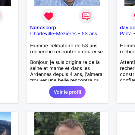
Nonoscorp
david
Charleville-Mézières
-
53 ans
Païta
Homme célibataire de 53 ans
Homme 
recherche rencontre amoureuse
recher
Bonjour, je suis originaire de la
Attent
seine et marne et dans les
recher
Ardennes depuis 4 ans, j'aimerai
constru
trouver une belle rencontre qui
confia
me ferai découvrir cette belle
J’aime
Voir le profil
région sur mon temps libre, je
vie : l
recherche quelqu'un de simple
moment
et sincère, une bonne complicité
person
et de la bonne humeur me
Très c
ravirait.. alors si l'envie de me
les pe
découvrir vous en dit, je vous
et les
dis à bientôt.
solitud
alors 