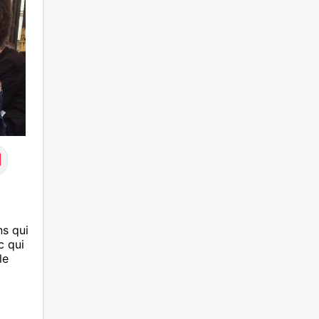
s qui
c qui
le