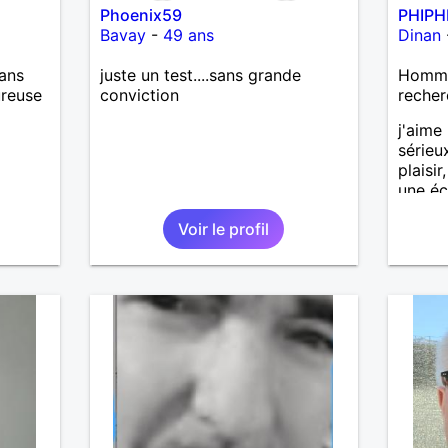
Phoenix59
PHIPH
Bavay
-
49 ans
Dinan
ans
juste un test....sans grande
Homme
ureuse
conviction
recher
j'aime 
sérieux
plaisi
une éc
Voir le profil