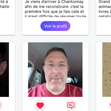
cté à
Je viens d’arriver à Chantonnay
Grand 
haite
afin de me reconstruire .c’est la
animau
première fois que je fais cela et
livres
il m’est difficile de résumer toute
natati
une vie.je suis à la retraite et
Voir le profil
aujourd’hui c’est mon
anniversaire !J’aimerais
rencontrer quelqu’un qui partage
les mêmes valeurs qui font de
quelqu’un un être humain