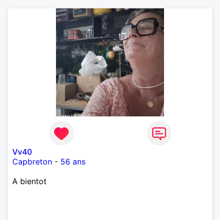
Vv40
Capbreton
-
56 ans
A bientot