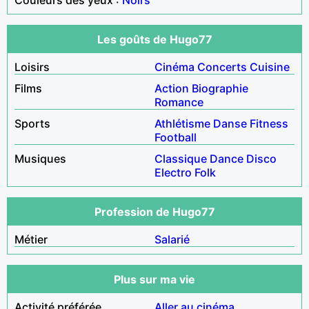
Les goûts de Hugo77
Loisirs
Cinéma
Concerts
Cuisine
Films
Action
Biographie
Romance
Sports
Athlétisme
Danse
Fitness
Football
Musiques
Classique
Dance
Disco
Electro
Folk
Profession de Hugo77
Métier
Salarié
Plus sur ma vie
Activité préférée
Aller au cinéma