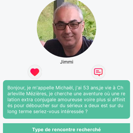
Jimmi
Bonjour, je m'appelle Michaël, j'ai 53 ans,je vie à Ch
arleville Mézières, je cherche une aventure où une re
lation extra conjugale amoureuse voire plus si affinit
és pour déboucher sur du sérieux a deux est sur du
long terme seriez-vous intéressée ?
Type de rencontre recherché