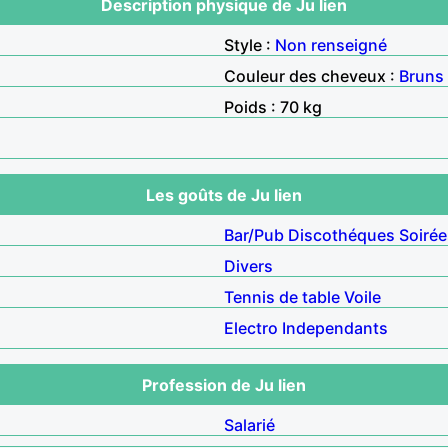
Description physique de Ju lien
Style :
Non renseigné
Couleur des cheveux :
Bruns
Poids : 70 kg
Les goûts de Ju lien
Bar/Pub
Discothéques
Soirée
Divers
Tennis de table
Voile
Electro
Independants
Profession de Ju lien
Salarié