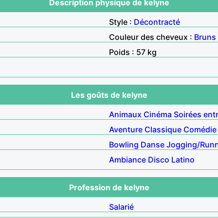
Description physique de kelyne
Style :
Décontracté
Couleur des cheveux :
Bruns
Poids : 57 kg
Les goûts de kelyne
Animaux
Cinéma
Soirées ent
Aventure
Classique
Comédie 
Bowling
Danse
Jogging/Run
Ambiance
Disco
Latino
Profession de kelyne
Salarié