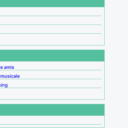
re amis
musicale
ning