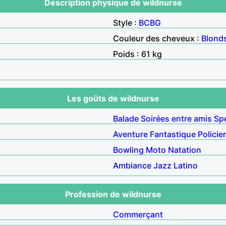
Description physique de wildnurse
Style :
BCBG
Couleur des cheveux :
Blond
Poids : 61 kg
Les goûts de wildnurse
Balade
Soirées entre amis
Sp
Aventure
Fantastique
Policier
Bowling
Moto
Natation
Ambiance
Jazz
Latino
Profession de wildnurse
Commerçant