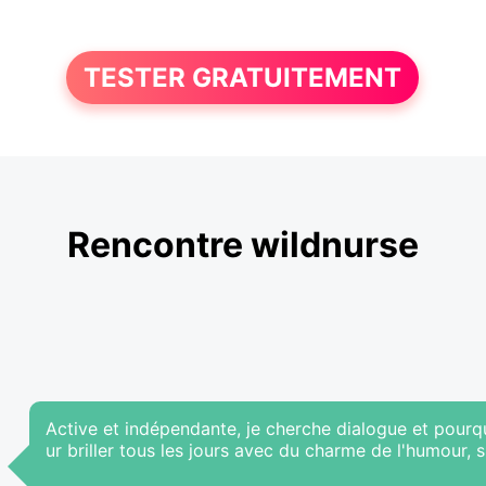
TESTER GRATUITEMENT
Rencontre wildnurse
Active et indépendante, je cherche dialogue et pourqu
ur briller tous les jours avec du charme de l'humour, s