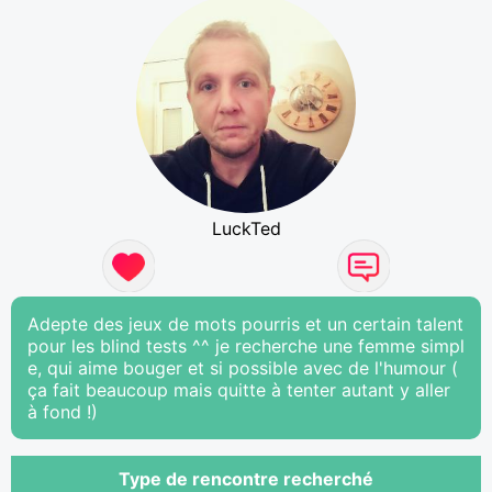
LuckTed
Adepte des jeux de mots pourris et un certain talent
pour les blind tests ^^ je recherche une femme simpl
e, qui aime bouger et si possible avec de l'humour (
ça fait beaucoup mais quitte à tenter autant y aller
à fond !)
Type de rencontre recherché